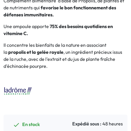
Complément alimentaire à base de Propolis, de plantes et
de nutriments qui
favorise le bon fonctionnement des
Bucco-dentaire
défenses immunitaires.
Une ampoule apporte
75% des besoins quotidiens en
Anti-Poux
vitamine C.
Bébé
Il concentre les bienfaits de la nature en associant
la
propolis et la gelée royale
, un ingrédient précieux issus
Homéopathie
de la ruche, avec de l'extrait et du jus de plante fraîche
d'échinacée pourpre.
Divers
Expédié sous :
48 heures
En stock
