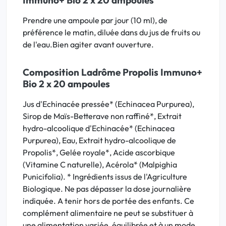
Immuno+ Bio 2 x 20 ampoules
Prendre une ampoule par jour (10 ml), de
préférence le matin, diluée dans du jus de fruits ou
de l'eau.Bien agiter avant ouverture.
Composition Ladrôme Propolis Immuno+
Bio 2 x 20 ampoules
Jus d'Echinacée pressée* (Echinacea Purpurea),
Sirop de Maïs-Betterave non raffiné*, Extrait
hydro-alcoolique d'Echinacée* (Echinacea
Purpurea), Eau, Extrait hydro-alcoolique de
Propolis*, Gelée royale*, Acide ascorbique
(Vitamine C naturelle), Acérola* (Malpighia
Punicifolia). * Ingrédients issus de l'Agriculture
Biologique. Ne pas dépasser la dose journalière
indiquée. A tenir hors de portée des enfants. Ce
complément alimentaire ne peut se substituer à
une alimentation variée, équilibrée et à un mode