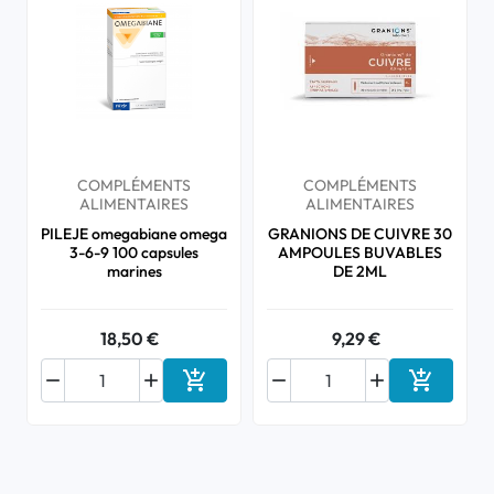
COMPLÉMENTS
COMPLÉMENTS
ALIMENTAIRES
ALIMENTAIRES
PILEJE omegabiane omega
GRANIONS DE CUIVRE 30
3-6-9 100 capsules
AMPOULES BUVABLES
marines
DE 2ML
18,50 €
9,29 €






Ajouter au panier
Ajouter a