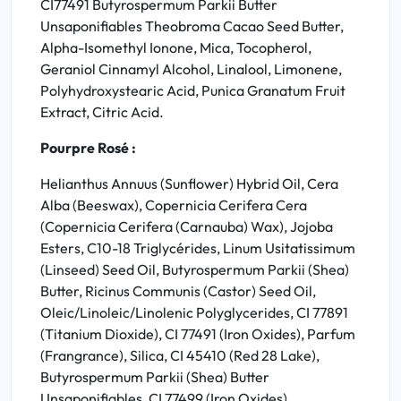
CI77491 Butyrospermum Parkii Butter
Unsaponifiables Theobroma Cacao Seed Butter,
Alpha-Isomethyl Ionone, Mica, Tocopherol,
Geraniol Cinnamyl Alcohol, Linalool, Limonene,
Polyhydroxystearic Acid, Punica Granatum Fruit
Extract, Citric Acid.
Pourpre Rosé :
Helianthus Annuus (Sunflower) Hybrid Oil, Cera
Alba (Beeswax), Copernicia Cerifera Cera
(Copernicia Cerifera (Carnauba) Wax), Jojoba
Esters, C10-18 Triglycérides, Linum Usitatissimum
(Linseed) Seed Oil, Butyrospermum Parkii (Shea)
Butter, Ricinus Communis (Castor) Seed Oil,
Oleic/Linoleic/Linolenic Polyglycerides, CI 77891
(Titanium Dioxide), CI 77491 (Iron Oxides), Parfum
(Frangrance), Silica, CI 45410 (Red 28 Lake),
Butyrospermum Parkii (Shea) Butter
Unsaponifiables, CI 77499 (Iron Oxides),