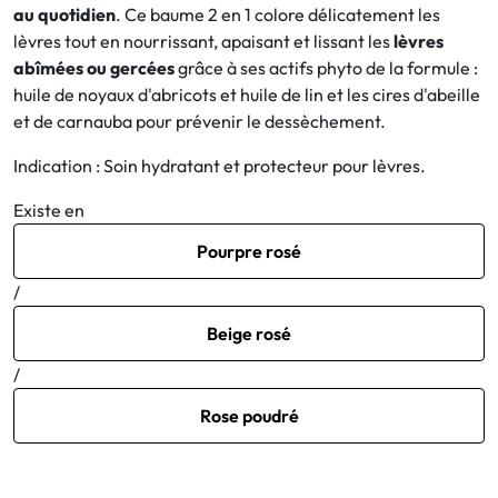
au quotidien
. Ce baume 2 en 1 colore délicatement les
lèvres tout en nourrissant, apaisant et lissant les
lèvres
Bucco-dentaire
abîmées ou gercées
grâce à ses actifs phyto de la formule :
huile de noyaux d'abricots et huile de lin et les cires d'abeille
Anti-Poux
et de carnauba pour prévenir le dessèchement.
Bébé
Indication : Soin hydratant et protecteur pour lèvres.
Existe en
Homéopathie
Pourpre rosé
Divers
/
Beige rosé
/
Rose poudré