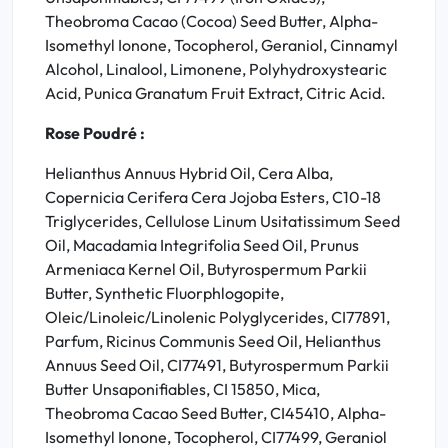
Theobroma Cacao (Cocoa) Seed Butter, Alpha-
Isomethyl Ionone, Tocopherol, Geraniol, Cinnamyl
Alcohol, Linalool, Limonene, Polyhydroxystearic
Acid, Punica Granatum Fruit Extract, Citric Acid.
Rose Poudré :
Helianthus Annuus Hybrid Oil, Cera Alba,
Copernicia Cerifera Cera Jojoba Esters, C10-18
Triglycerides, Cellulose Linum Usitatissimum Seed
Oil, Macadamia Integrifolia Seed Oil, Prunus
Armeniaca Kernel Oil, Butyrospermum Parkii
Butter, Synthetic Fluorphlogopite,
Oleic/Linoleic/Linolenic Polyglycerides, CI77891,
Parfum, Ricinus Communis Seed Oil, Helianthus
Annuus Seed Oil, CI77491, Butyrospermum Parkii
Butter Unsaponifiables, CI 15850, Mica,
Theobroma Cacao Seed Butter, CI45410, Alpha-
Isomethyl Ionone, Tocopherol, CI77499, Geraniol