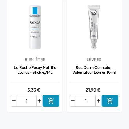
BIEN-ÊTRE
LÈVRES
La Roche Posay Nutritic
Roc Derm Correxion
Lèvres - Stick 4,7ML
Volumateur Lèvres 10 ml
5,33 €
21,90 €






Ajouter au panier
Ajouter a