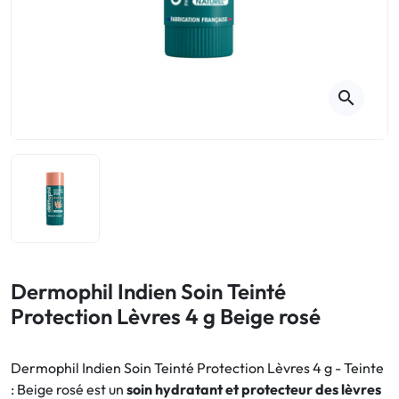
Toux
Aromathérapie
Digestion & Transit
Piluliers
Élimination urinaire
Rhume
Thés, tisanes et infusions
Maux de gorge & système
respiratoire
Beauté par les plantes
search
Sevrage tabagique
Mémoire & Concentration
Maux de l'hiver
Sommeil / Nervosité
Circulation, jambes lourdes
Stress
Forme / Vitamines
Symptômes Ménopause
Circulation sanguine
Phytothérapie
Confort urinaire
Douleurs / Fièvre
Dermophil Indien Soin Teinté
Protection Lèvres 4 g Beige rosé
Troubles urinaires
Ménopause
Dermophil Indien Soin Teinté Protection Lèvres 4 g - Teinte
: Beige rosé est un
soin hydratant et protecteur des lèvres
Premiers soins