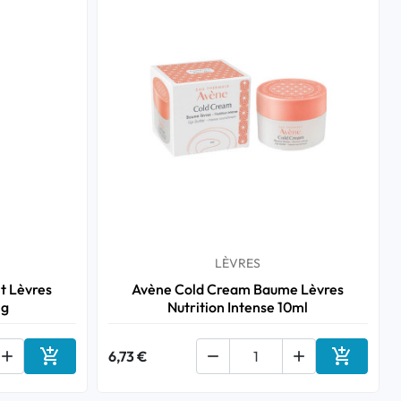
LÈVRES
t Lèvres
Avène Cold Cream Baume Lèvres
 g
Nutrition Intense 10ml



6,73 €


Ajouter au panier
Ajouter a