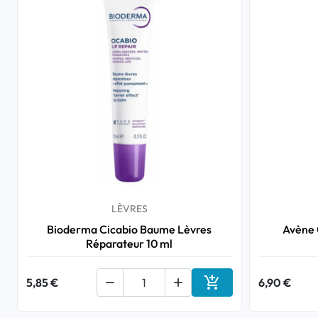
LÈVRES
Bioderma Cicabio Baume Lèvres
Avène 
Réparateur 10 ml

5,85 €


6,90 €
Ajouter au panier