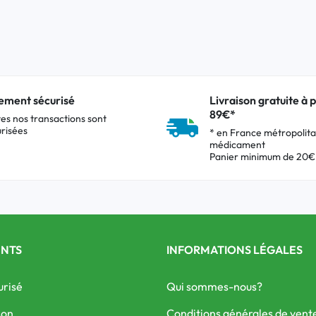
ement sécurisé
Livraison gratuite à p
89€*
es nos transactions sont
risées
* en France métropolita
médicament
Panier minimum de 20€
ENTS
INFORMATIONS LÉGALES
urisé
Qui sommes-nous?
son
Conditions générales de vent