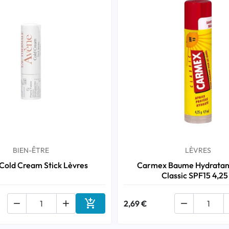
BIEN-ÊTRE
LÈVRES
Cold Cream Stick Lèvres
Carmex Baume Hydratan
Classic SPF15 4,25



2,69 €

Ajouter au panier