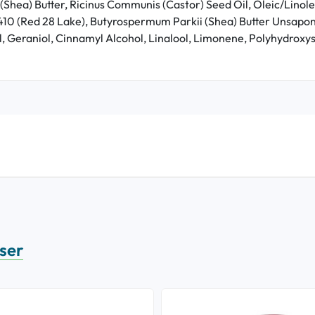
Shea) Butter, Ricinus Communis (Castor) Seed Oil, Oleic/Linolei
45410 (Red 28 Lake), Butyrospermum Parkii (Shea) Butter Unsapo
 Geraniol, Cinnamyl Alcohol, Linalool, Limonene, Polyhydroxyst
sser