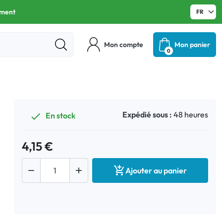
ament
Mon compte
Mon panier
0
Expédié sous :
48 heures
En stock

4,15 €



Ajouter au panier