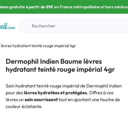
aison gratuite à partir de 89€
en France métropolitaine et hors médic
lèvres hydratant teinté rouge impérial 4gr
Dermophil Indien Baume lèvres
hydratant teinté rouge impérial 4gr
Soin hydratant teinté rouge impérial de Dermophil Indien
pour des
lèvres hydratées et protégées
. Offrez à vos
lèvres un
soin nourrissant
tout en ajoutant une touche de
couleur éclatante.