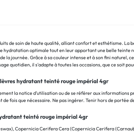
ts de soin de haute qualité, alliant confort et esthétisme. La 
une hydratation optimale tout en leur apportant une belle teint
g de la journée. Grâce à sa couleur intense et à son fini naturel, 
ge quotidien, il s'adapte à toutes les occasions, que ce soit pou
lèvres hydratant teinté rouge impérial 4gr
vement la notice d’utilisation ou de se référer aux informations 
ant de fois que nécessaire. Ne pas ingérer. Tenir hors de portée d
dratant teinté rouge impérial 4gr
eswax), Copernicia Cerifera Cera (Copernicia Cerifera (Carnaub