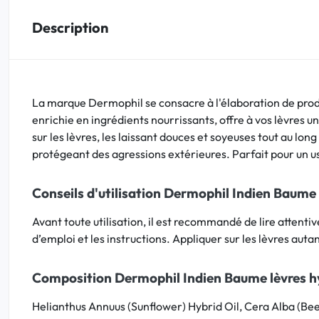
Description
Bucco-dentaire
Anti-Poux
La marque Dermophil se consacre à l'élaboration de produi
Bébé
enrichie en ingrédients nourrissants, offre à vos lèvres 
sur les lèvres, les laissant douces et soyeuses tout au lon
Homéopathie
protégeant des agressions extérieures. Parfait pour un usa
Divers
Conseils d'utilisation Dermophil Indien Baume 
Avant toute utilisation, il est recommandé de lire attenti
d’emploi et les instructions. Appliquer sur les lèvres aut
Composition Dermophil Indien Baume lèvres hy
Helianthus Annuus (Sunflower) Hybrid Oil, Cera Alba (Be