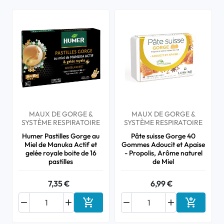
MAUX DE GORGE &
MAUX DE GORGE &
SYSTÈME RESPIRATOIRE
SYSTÈME RESPIRATOIRE
Humer Pastilles Gorge au
Pâte suisse Gorge 40
Miel de Manuka Actif et
Gommes Adoucit et Apaise
gelée royale boite de 16
- Propolis, Arôme naturel
pastilles
de Miel
7,35 €
6,99 €






Ajouter au panier
Ajouter a