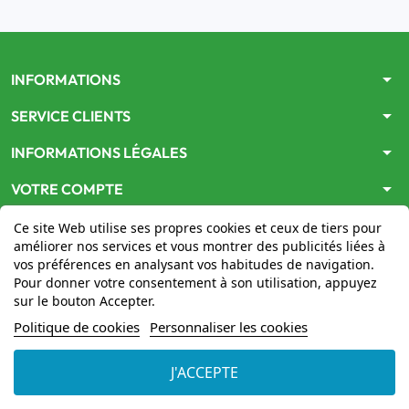
arrow_drop_down
INFORMATIONS
arrow_drop_down
SERVICE CLIENTS
arrow_drop_down
INFORMATIONS LÉGALES
arrow_drop_down
VOTRE COMPTE
Ce site Web utilise ses propres cookies et ceux de tiers pour
améliorer nos services et vous montrer des publicités liées à
vos préférences en analysant vos habitudes de navigation.
Pour donner votre consentement à son utilisation, appuyez
sur le bouton Accepter.
Le site
www.mon-pharmacien-conseil.com
est
autorisé
Politique de cookies
Personnaliser les cookies
par le Ministère de la Santé
pour la vente en ligne de
médicaments. Vérifiez-le en cliquant
ici
J'ACCEPTE