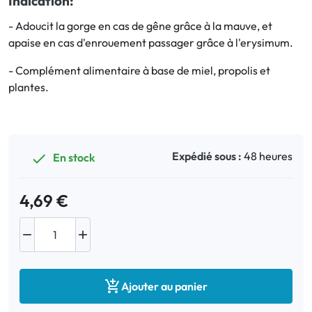
Indication:
- Adoucit la gorge en cas de gêne grâce à la mauve, et
Bucco-dentaire
apaise en cas d'enrouement passager grâce à l'erysimum.
Anti-Poux
- Complément alimentaire à base de miel, propolis et
plantes.
Bébé
Homéopathie
Expédié sous :
48 heures
En stock

Divers
4,69 €



Ajouter au panier