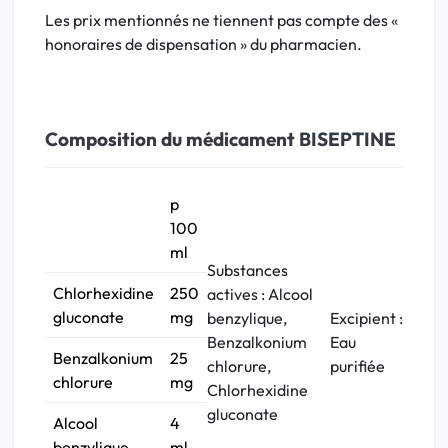
Les prix mentionnés ne tiennent pas compte des «
honoraires de dispensation » du pharmacien.
Composition du médicament BISEPTINE
p
100
ml
Substances
Chlorhexidine
250
actives : Alcool
gluconate
mg
benzylique,
Excipient
:
Benzalkonium
Eau
Benzalkonium
25
chlorure,
purifiée
chlorure
mg
Chlorhexidine
gluconate
Alcool
4
benzylique
ml