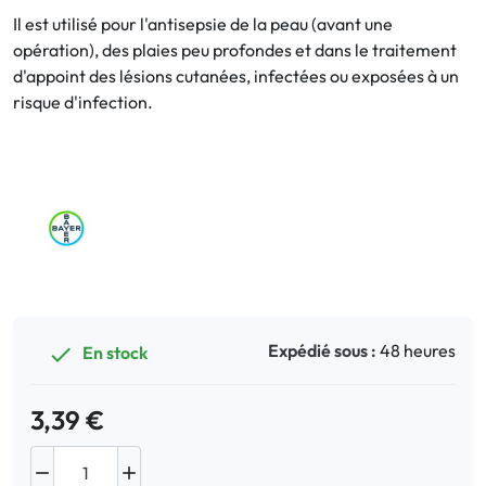
Il est utilisé pour l'
antisepsie
de la peau (avant une
opération), des plaies peu profondes et dans le
traitement
Bucco-dentaire
d'appoint
des lésions cutanées, infectées ou exposées à un
risque d'infection.
Anti-Poux
Bébé
Homéopathie
Divers
Expédié sous :
48 heures
En stock

3,39 €

