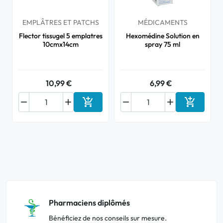
EMPLÂTRES ET PATCHS
MÉDICAMENTS
Flector tissugel 5 emplatres
Hexomédine Solution en
10cmx14cm
spray 75 ml
10,99 €
6,99 €






Ajouter au panier
Ajouter a
Pharmaciens diplômés
Bénéficiez de nos conseils sur mesure.