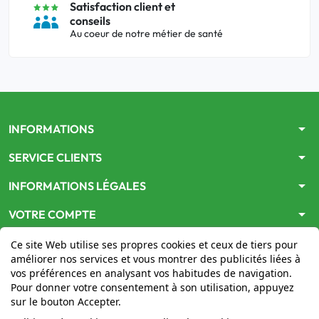
Satisfaction client et
conseils
Au coeur de notre métier de santé
arrow_drop_down
INFORMATIONS
arrow_drop_down
SERVICE CLIENTS
arrow_drop_down
INFORMATIONS LÉGALES
arrow_drop_down
VOTRE COMPTE
Ce site Web utilise ses propres cookies et ceux de tiers pour
améliorer nos services et vous montrer des publicités liées à
vos préférences en analysant vos habitudes de navigation.
Pour donner votre consentement à son utilisation, appuyez
sur le bouton Accepter.
Le site
www.mon-pharmacien-conseil.com
est
autorisé