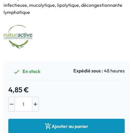
infectieuse, mucolytique, lipolytique, décongestionnante
lymphatique
Bucco-dentaire
Anti-Poux
Bébé
Homéopathie
Expédié sous :
48 heures
En stock

Divers
4,85 €



Ajouter au panier