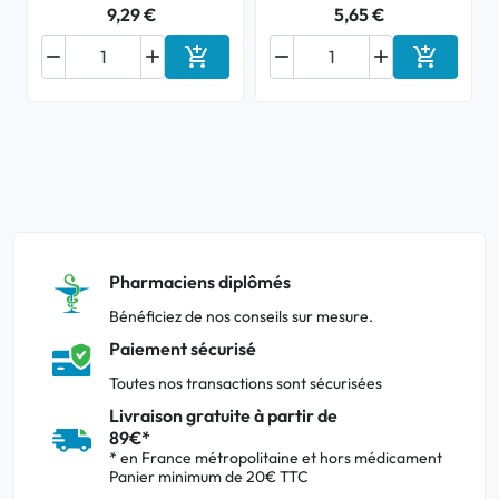
9,29 €
5,65 €






Ajouter au panier
Ajouter a
Pharmaciens diplômés
Bénéficiez de nos conseils sur mesure.
Paiement sécurisé
Toutes nos transactions sont sécurisées
Livraison gratuite à partir de
89€*
* en France métropolitaine et hors médicament
Panier minimum de 20€ TTC