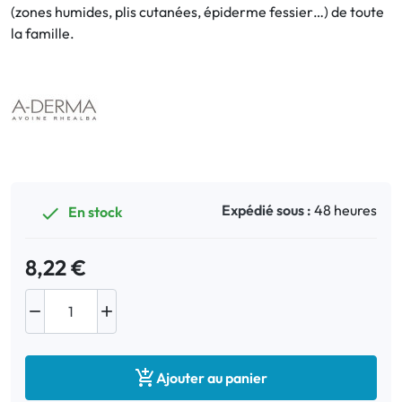
(zones humides, plis cutanées, épiderme fessier…) de toute
la famille.
Bucco-dentaire
Anti-Poux
Bébé
Homéopathie
Expédié sous :
48 heures
En stock

Divers
8,22 €



Ajouter au panier