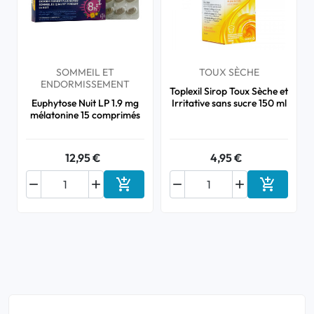
SOMMEIL ET
TOUX SÈCHE
ENDORMISSEMENT
Toplexil Sirop Toux Sèche et
Euphytose Nuit LP 1.9 mg
Irritative sans sucre 150 ml
mélatonine 15 comprimés
12,95 €
4,95 €






Ajouter au panier
Ajouter a