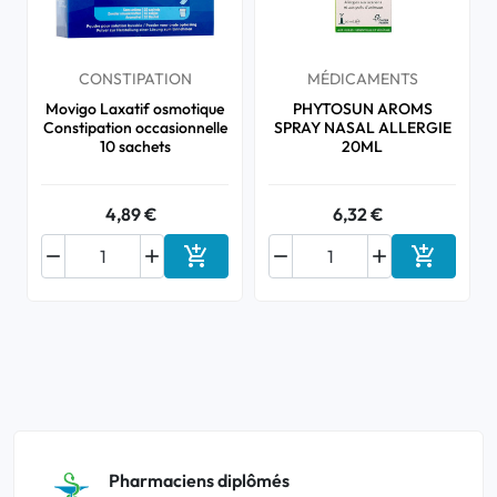
CONSTIPATION
MÉDICAMENTS
Movigo Laxatif osmotique
PHYTOSUN AROMS
Constipation occasionnelle
SPRAY NASAL ALLERGIE
10 sachets
20ML
4,89 €
6,32 €






Ajouter au panier
Ajouter a
Pharmaciens diplômés