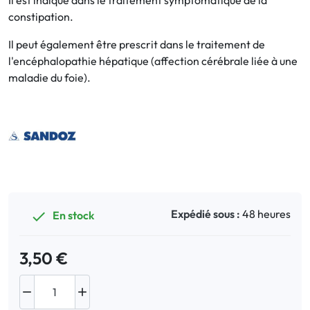
Il est indiqué dans le traitement symptomatique de la
constipation.
Bucco-dentaire
Il peut également être prescrit dans le traitement de
l'encéphalopathie hépatique (affection cérébrale liée à une
Anti-Poux
maladie du foie).
Bébé
Homéopathie
Divers
Expédié sous :
48 heures
En stock

3,50 €

