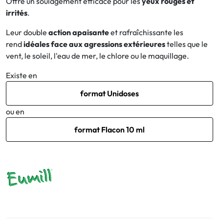
Offre un soulagement efficace pour les
yeux rouges et
irrités
.
Bucco-dentaire
Leur double
action apaisante
et rafraîchissante les
rend
idéales face aux agressions extérieures
telles que le
Anti-Poux
vent, le soleil, l'eau de mer, le chlore ou le maquillage.
Bébé
Existe en
format Unidoses
Homéopathie
ou en
Divers
format Flacon 10 ml