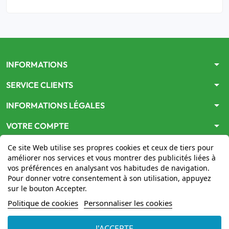
arrow_drop_down
INFORMATIONS
arrow_drop_down
SERVICE CLIENTS
arrow_drop_down
INFORMATIONS LÉGALES
arrow_drop_down
VOTRE COMPTE
Ce site Web utilise ses propres cookies et ceux de tiers pour
améliorer nos services et vous montrer des publicités liées à
vos préférences en analysant vos habitudes de navigation.
Pour donner votre consentement à son utilisation, appuyez
sur le bouton Accepter.
Le site
www.mon-pharmacien-conseil.com
est
autorisé
Politique de cookies
Personnaliser les cookies
par le Ministère de la Santé
pour la vente en ligne de
médicaments. Vérifiez-le en cliquant
ici
J'ACCEPTE