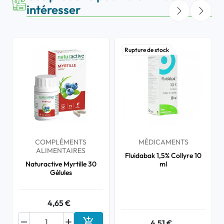
intéresser
Rupture de stock
COMPLÉMENTS
MÉDICAMENTS
ALIMENTAIRES
Fluidabak 1,5% Collyre 10
Naturactive Myrtille 30
ml
Gélules
4,65 €



4,51 €