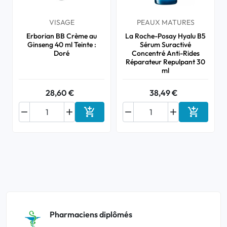
VISAGE
PEAUX MATURES
Erborian BB Crème au
La Roche-Posay Hyalu B5
Ginseng 40 ml Teinte :
Sérum Suractivé
Doré
Concentré Anti-Rides
Réparateur Repulpant 30
ml
28,60 €
38,49 €






Ajouter au panier
Ajouter a
Pharmaciens diplômés