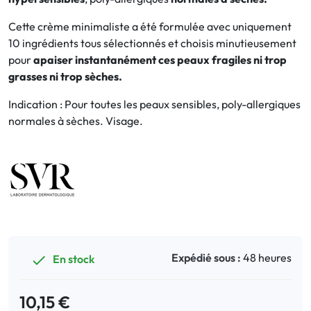
Cette crème minimaliste a été formulée avec uniquement
Bucco-dentaire
10 ingrédients tous sélectionnés et choisis minutieusement
pour
apaiser instantanément ces peaux fragiles ni trop
Anti-Poux
grasses ni trop sèches.
Bébé
Indication : Pour toutes les peaux sensibles, poly-allergiques
normales à sèches. Visage.
Homéopathie
Divers
Expédié sous :
48 heures
En stock

10,15 €