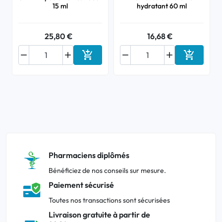
15 ml
hydratant 60 ml
25,80 €
16,68 €






Ajouter au panier
Ajouter a
Pharmaciens diplômés
Bénéficiez de nos conseils sur mesure.
Paiement sécurisé
Toutes nos transactions sont sécurisées
Livraison gratuite à partir de