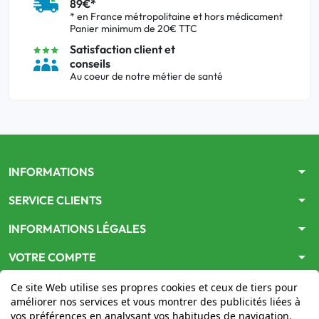
89€*
* en France métropolitaine et hors médicament
Panier minimum de 20€ TTC
Satisfaction client et
conseils
Au coeur de notre métier de santé
arrow_drop_down
INFORMATIONS
arrow_drop_down
SERVICE CLIENTS
arrow_drop_down
INFORMATIONS LÉGALES
arrow_drop_down
VOTRE COMPTE
Ce site Web utilise ses propres cookies et ceux de tiers pour
améliorer nos services et vous montrer des publicités liées à
vos préférences en analysant vos habitudes de navigation.