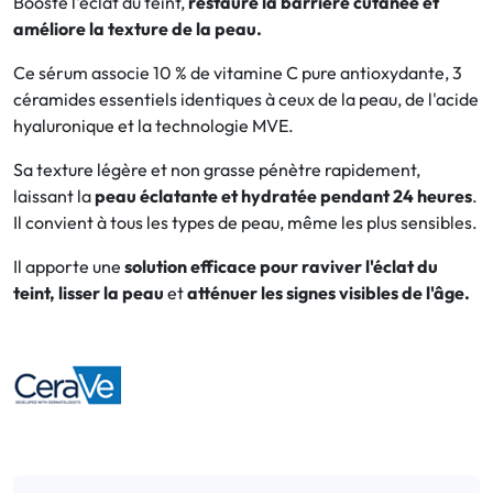
Booste l'éclat du teint,
restaure la barrière cutanée et
améliore la texture de la peau.
Bucco-dentaire
Ce sérum associe 10 % de vitamine C pure antioxydante, 3
céramides essentiels identiques à ceux de la peau, de l'acide
Anti-Poux
hyaluronique et la technologie MVE.
Bébé
Sa texture légère et non grasse pénètre rapidement,
laissant la
peau éclatante et hydratée pendant 24 heures
.
Homéopathie
Il convient à tous les types de peau, même les plus sensibles.
Divers
Il apporte une
solution efficace pour raviver l'éclat du
teint, lisser la peau
et
atténuer les signes visibles de l'âge.