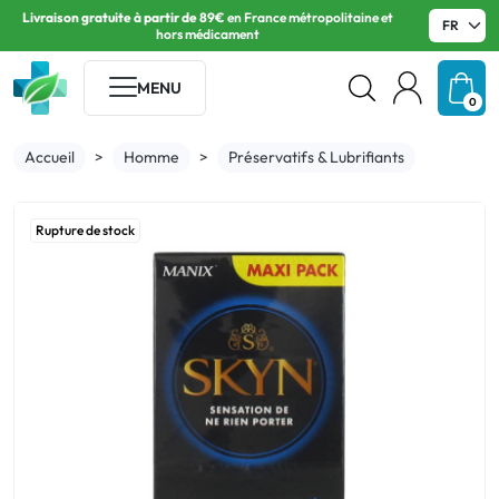
Livraison gratuite à partir de 89€
en France métropolitaine et
hors médicament
Dermatologie
Digestion
Veinotoniques
Maux de gorge
Toux
Phytothérapie
Premiers soins
Bucco-dentaire
Divers
Visage
Cheveux
Corps
Bucco Dentaire
Déodorant
Nutrition Infantile
Compléments
Perte de poids
Sport
Orthèses
Médicaments
Beauté
Hygiène
Bébé / enfant
Bien-être
Homme
Matériel médical
Vétérinaire
MENU
alimentaires
0
Mycose Cutanée
Ballonement / Douleurs
Jambes lourdes
Pastilles et sirops
Toux grasse
Quotidien et bobos
Coups / Blessures
Bains de bouche
Nausée / Vomissement / Mal des
Peaux très sèches
Shampooings & soins
Pieds
Dentifrices
Peaux sensibles
Prématurés
Draineur
Préparation à l'effort
Coudières - épaulières - sangles
transports
claviculaires
Allergie
Visage
Visage et yeux
Hygiène
Lèvres
Perte de poids
Visage
Sport
Chiens
Accueil
Homme
Préservatifs & Lubrifiants
Acné
Brûlures d'estomac
Hémorroïdes
Collutoires
Toux sèche
Minceur et nutrition
Piqûres et morsures
Plaies / Aphtes
Peaux sèches
Chute de cheveux
Mains
Bain de bouche
Anti-transpirants
1er âge
Brûleur
Décontractants musculaires
Genouillères
Chute de cheveux
Cheveux
Hygiène Intime
Nutrition Infantile
Mains
Bronzage et soleil
Rasage
Orthèses
Chats
Vernis Mycose Ongles
Diarrhées
ORL Problèmes respiratoires
Désinfectants
Peaux grasses
Solaire
Corps
Brosse à dents
Sudo-régulateur
2e âge
Cellulite
Hygiène du sportif
Rupture de stock
Ceintures lombaires et pelviennes
Dermatologie
Corps
Bucco Dentaire
Produits pour grossesse
Pieds
Cheveux, peau & ongles
Préservatifs/Lubrifiants
Bandages et pansements
Verrues / Cors
Digestion difficile
Sommeil et endormissement
Brûlures et coups de soleil
Peaux normales à mixtes
Antipelliculaire
Fils dentaires
3e âge
Hyperprotéiné
Arthrose
Solaire et autobronzant
Corps
Hydratation
Oreilles
Immunité, Forme & Vitamines
Hygiène
Thérapie par le froid / chaud
Herpès Labial
Constipation
Digestion et transit
Ophtalmologie
Peaux matures
Divers
Digestion
Déodorant
Soins
Maquillage
Anti-Age
Emplâtres et patchs
Bien-être féminin
Peaux sensibles et réactives
Veinotoniques
Oreille et Nez
Solaires
Corps
Douleurs articulaires & musculaires
Diagnostic médical et Autotests
Tonus et vitalité
Peaux atopiques
Maux de gorge
Yeux
Sommeil, Stress & Anxiété
Instruments et équipements
médicaux
Douleurs articulaires
Maquillage