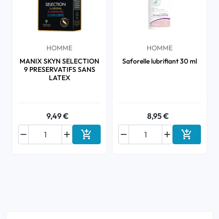
HOMME
HOMME
MANIX SKYN SELECTION
Saforelle lubrifiant 30 ml
9 PRESERVATIFS SANS
LATEX
9,49 €
8,95 €






Ajouter au panier
Ajouter a