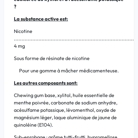
?
La substance active est:
Nicotine
................................................................................
4 mg
Sous forme de résinate de nicotine
Pour une gomme à mâcher médicamenteuse.
Les autres composants sont:
Chewing gum base, xylitol, huile essentielle de
menthe poivrée, carbonate de sodium anhydre,
acésulfame potassique, lévomenthol, oxyde de
magnésium léger, laque aluminique de jaune de
quinoléine (E104).
Sub-enrobage
: arôme tutti-frutti, hypromellose,