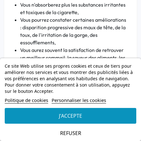
Vous n'absorberez plus les substances irritantes
et toxiques de la cigarette,
Vous pourrez constater certaines améliorations
: disparition progressive des maux de tête, de la
toux, de l'irritation de la gorge, des
essoufflements,
Vous aurez souvent la satisfaction de retrouver
un meilleur sommeil, la saveur des aliments, les
odeurs et d'améliorer vos performances
Ce site Web utilise ses propres cookies et ceux de tiers pour
améliorer nos services et vous montrer des publicités liées à
physiques,
vos préférences en analysant vos habitudes de navigation.
Vous diminuerez vos risques de développer un
Pour donner votre consentement à son utilisation, appuyez
cancer du poumon ou une maladie
sur le bouton Accepter.
cardiovasculaire. Par ailleurs, dans les maladies
Politique de cookies
Personnaliser les cookies
cardiaques ou artérielles (angine de poitrine,
artérite des membres inférieurs …), il est
J'ACCEPTE
particulièrement impératif de réussir à arrêter
de fumer.
REFUSER
Qu'est-ce que la dépendance tabagique ?