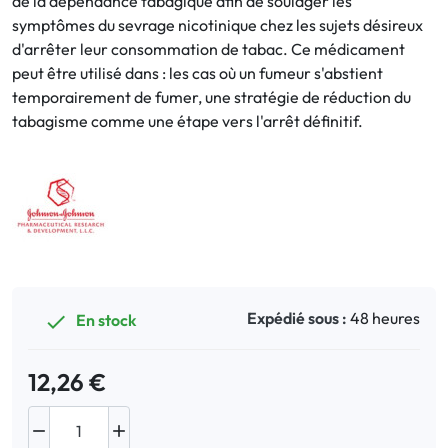
de la dépendance tabagique afin de soulager les
symptômes du sevrage nicotinique chez les sujets désireux
d'arrêter leur consommation de tabac. Ce médicament
Bucco-dentaire
peut être utilisé dans : les cas où un fumeur s'abstient
temporairement de fumer, une stratégie de réduction du
Anti-Poux
tabagisme comme une étape vers l'arrêt définitif.
Bébé
Homéopathie
Divers
Expédié sous :
48 heures
En stock

12,26 €

