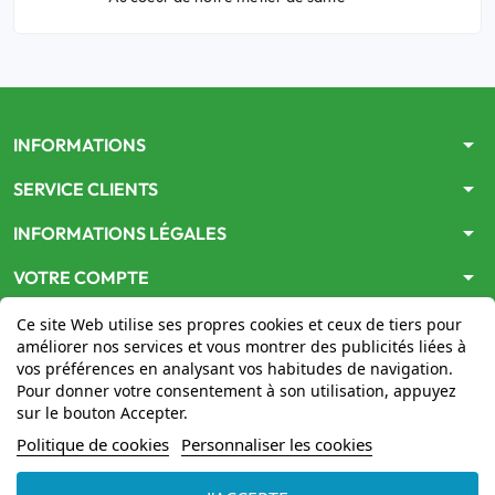
arrow_drop_down
INFORMATIONS
arrow_drop_down
SERVICE CLIENTS
arrow_drop_down
INFORMATIONS LÉGALES
arrow_drop_down
VOTRE COMPTE
Ce site Web utilise ses propres cookies et ceux de tiers pour
améliorer nos services et vous montrer des publicités liées à
vos préférences en analysant vos habitudes de navigation.
Pour donner votre consentement à son utilisation, appuyez
sur le bouton Accepter.
Le site
www.mon-pharmacien-conseil.com
est
autorisé
Politique de cookies
Personnaliser les cookies
par le Ministère de la Santé
pour la vente en ligne de
médicaments. Vérifiez-le en cliquant
ici