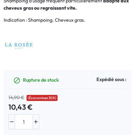
Shampoing à usage fréquent particulièrement
adapté aux
cheveux gras ou regraissant vite.
Bucco-dentaire
Indication : Shampoing. Cheveux gras.
Anti-Poux
Bébé
Homéopathie
Divers
Expédié sous :
Rupture de stock

14,90 €
(Économisez 30%)
10,43 €

