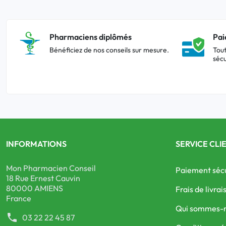
Pharmaciens diplômés
Pai
Bénéficiez de nos conseils sur mesure.
Tout
sécu
INFORMATIONS
SERVICE CLI
Mon Pharmacien Conseil
Paiement séc
18 Rue Ernest Cauvin
80000 AMIENS
Frais de livrai
France
Qui sommes-
phone
03 22 22 45 87