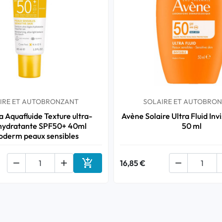
IRE ET AUTOBRONZANT
SOLAIRE ET AUTOBRO
 Aquafluide Texture ultra-
Avène Solaire Ultra Fluid Inv
 hydratante SPF50+ 40ml
50 ml
oderm peaux sensibles



16,85 €

Ajouter au panier