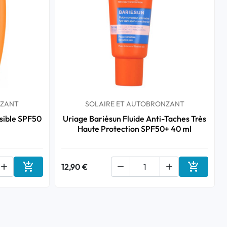
NZANT
SOLAIRE ET AUTOBRONZANT
isible SPF50
Uriage Bariésun Fluide Anti-Taches Très
Haute Protection SPF50+ 40 ml



12,90 €


Ajouter au panier
Ajouter a