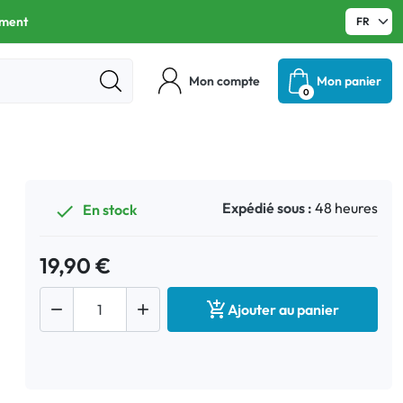
ament
Mon compte
Mon panier
0
Expédié sous :
48 heures
En stock

19,90 €



Ajouter au panier