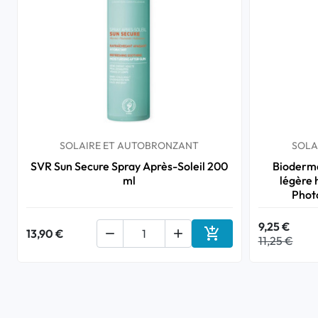
SOLAIRE ET AUTOBRONZANT
SOLA
SVR Sun Secure Spray Après-Soleil 200
Bioderma
ml
légère
Phot
9,25 €

13,90 €


11,25 €
Ajouter au panier