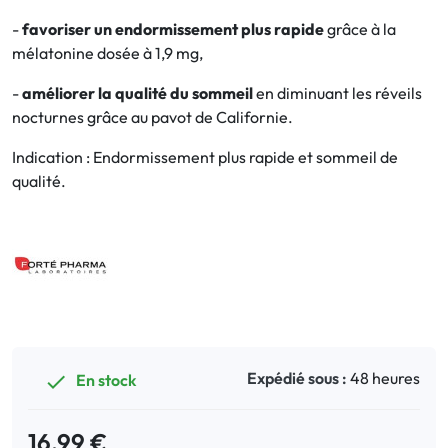
-
favoriser un endormissement plus rapide
grâce à la
Bucco-dentaire
mélatonine dosée à 1,9 mg,
-
améliorer la qualité du sommeil
en diminuant les réveils
Anti-Poux
nocturnes grâce au pavot de Californie.
Bébé
Indication : Endormissement plus rapide et sommeil de
qualité.
Homéopathie
Divers
Expédié sous :
48 heures
En stock

16,99 €