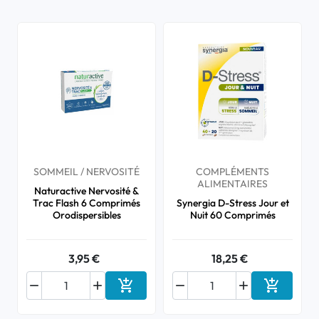
SOMMEIL / NERVOSITÉ
COMPLÉMENTS
ALIMENTAIRES
Naturactive Nervosité &
Trac Flash 6 Comprimés
Synergia D-Stress Jour et
Orodispersibles
Nuit 60 Comprimés
3,95 €
18,25 €






Ajouter au panier
Ajouter a