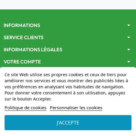
arrow_drop_down
INFORMATIONS
arrow_drop_down
SERVICE CLIENTS
arrow_drop_down
INFORMATIONS LÉGALES
arrow_drop_down
VOTRE COMPTE
Ce site Web utilise ses propres cookies et ceux de tiers pour
améliorer nos services et vous montrer des publicités liées à
vos préférences en analysant vos habitudes de navigation.
Pour donner votre consentement à son utilisation, appuyez
sur le bouton Accepter.
Le site
www.mon-pharmacien-conseil.com
est
autorisé
Politique de cookies
Personnaliser les cookies
par le Ministère de la Santé
pour la vente en ligne de
médicaments. Vérifiez-le en cliquant
ici
J'ACCEPTE