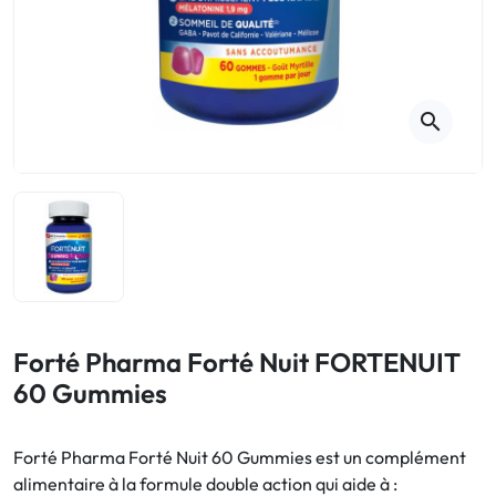
Toux
Aromathérapie
Digestion & Transit
Piluliers
Élimination urinaire
Rhume
Thés, tisanes et infusions
Maux de gorge & système
respiratoire
Beauté par les plantes
search
Sevrage tabagique
Mémoire & Concentration
Maux de l'hiver
Sommeil / Nervosité
Circulation, jambes lourdes
Stress
Forme / Vitamines
Symptômes Ménopause
Circulation sanguine
Phytothérapie
Confort urinaire
Douleurs / Fièvre
Forté Pharma Forté Nuit FORTENUIT
60 Gummies
Troubles urinaires
Ménopause
Forté Pharma Forté Nuit 60 Gummies est un complément
alimentaire à la formule double action qui aide à :
Premiers soins