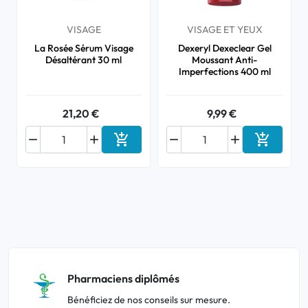
VISAGE
VISAGE ET YEUX
La Rosée Sérum Visage
Dexeryl Dexeclear Gel
Désaltérant 30 ml
Moussant Anti-
Imperfections 400 ml
21,20 €
9,99 €






Ajouter au panier
Ajouter a
Pharmaciens diplômés
Bénéficiez de nos conseils sur mesure.