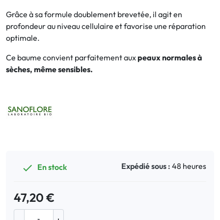
Grâce à sa formule doublement brevetée, il agit en
Bucco-dentaire
profondeur au niveau cellulaire et favorise une réparation
optimale.
Anti-Poux
Ce baume convient parfaitement aux
peaux normales à
sèches, même sensibles.
Bébé
Homéopathie
Divers
Expédié sous :
48 heures
En stock

47,20 €