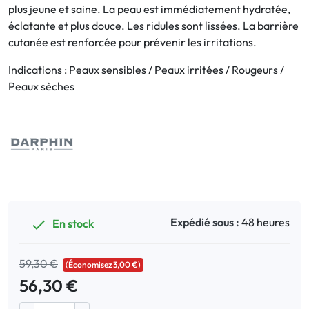
plus jeune et saine. La peau est immédiatement hydratée,
éclatante et plus douce. Les ridules sont lissées. La barrière
Bucco-dentaire
cutanée est renforcée pour prévenir les irritations.
Anti-Poux
Indications : Peaux sensibles / Peaux irritées / Rougeurs /
Peaux sèches
Bébé
Homéopathie
Divers
Expédié sous :
48 heures
En stock

59,30 €
(Économisez 3,00 €)
56,30 €