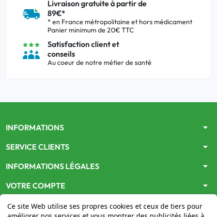
Livraison gratuite à partir de
89€*
* en France métropolitaine et hors médicament
Panier minimum de 20€ TTC
Satisfaction client et
conseils
Au coeur de notre métier de santé
arrow_drop_down
INFORMATIONS
arrow_drop_down
SERVICE CLIENTS
arrow_drop_down
INFORMATIONS LÉGALES
arrow_drop_down
VOTRE COMPTE
Ce site Web utilise ses propres cookies et ceux de tiers pour
améliorer nos services et vous montrer des publicités liées à