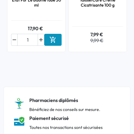
Etat Pur Le Baume tube 50
IalusetCare Crème
ml
Cicatrisante 100 g
17,90 €
7,99 €



9,99 €
Ajouter au panier
Pharmaciens diplômés
Bénéficiez de nos conseils sur mesure.
Paiement sécurisé
Toutes nos transactions sont sécurisées