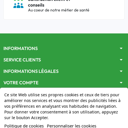
conseils
Au coeur de notre métier de santé
arrow_drop_down
INFORMATIONS
arrow_drop_down
SERVICE CLIENTS
arrow_drop_down
INFORMATIONS LÉGALES
arrow_drop_down
VOTRE COMPTE
Ce site Web utilise ses propres cookies et ceux de tiers pour
améliorer nos services et vous montrer des publicités liées à
vos préférences en analysant vos habitudes de navigation.
Pour donner votre consentement à son utilisation, appuyez
sur le bouton Accepter.
Le site
www.mon-pharmacien-conseil.com
est
autorisé
Politique de cookies
Personnaliser les cookies
par le Ministère de la Santé
pour la vente en ligne de