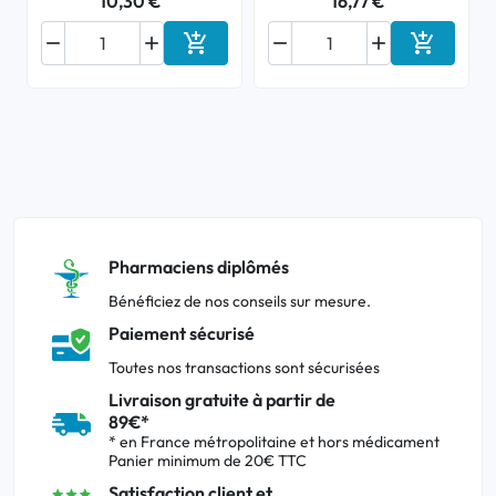
10,30 €
16,77 €






Ajouter au panier
Ajouter a
Pharmaciens diplômés
Bénéficiez de nos conseils sur mesure.
Paiement sécurisé
Toutes nos transactions sont sécurisées
Livraison gratuite à partir de
89€*
* en France métropolitaine et hors médicament
Panier minimum de 20€ TTC
Satisfaction client et