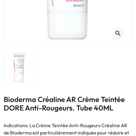
Toux
Aromathérapie
Digestion & Transit
Piluliers
Élimination urinaire
Rhume
Thés, tisanes et infusions
Maux de gorge & système
respiratoire
Beauté par les plantes
search
Sevrage tabagique
Mémoire & Concentration
Maux de l'hiver
Sommeil / Nervosité
Circulation, jambes lourdes
Stress
Forme / Vitamines
Symptômes Ménopause
Circulation sanguine
Phytothérapie
Confort urinaire
Douleurs / Fièvre
Bioderma Créaline AR Crème Teintée
DORE Anti-Rougeurs. Tube 40ML
Troubles urinaires
Ménopause
Indications: La Crème Teintée Anti-Rougeurs Créaline AR
de Bioderma est particulièrement indiquée pour réduire et
Premiers soins