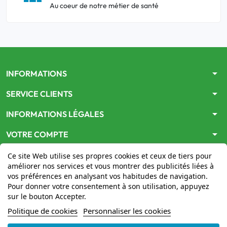
Au coeur de notre métier de santé
arrow_drop_down
INFORMATIONS
arrow_drop_down
SERVICE CLIENTS
arrow_drop_down
INFORMATIONS LÉGALES
arrow_drop_down
VOTRE COMPTE
Ce site Web utilise ses propres cookies et ceux de tiers pour
améliorer nos services et vous montrer des publicités liées à
vos préférences en analysant vos habitudes de navigation.
Pour donner votre consentement à son utilisation, appuyez
sur le bouton Accepter.
Le site
www.mon-pharmacien-conseil.com
est
autorisé
Politique de cookies
Personnaliser les cookies
par le Ministère de la Santé
pour la vente en ligne de
médicaments. Vérifiez-le en cliquant
ici