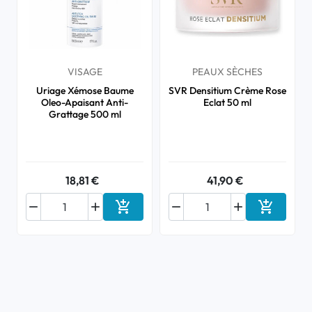
VISAGE
PEAUX SÈCHES
Uriage Xémose Baume
SVR Densitium Crème Rose
Oleo-Apaisant Anti-
Eclat 50 ml
Grattage 500 ml
18,81 €
41,90 €






Ajouter au panier
Ajouter a