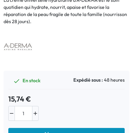
La crème universelle hydratante d'A-DERMA est le soin
quotidien qui hydrate, nourrit, apaise et favorise la
réparation de la peau fragile de toute la famille (nourrisson
Bucco-dentaire
dès 28 jours).
Anti-Poux
Bébé
Homéopathie
Divers
Expédié sous :
48 heures
En stock

15,74 €

