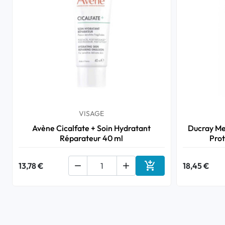
VISAGE
Avène Cicalfate + Soin Hydratant
Ducray Me
Réparateur 40 ml
Prot

13,78 €


18,45 €
Ajouter au panier