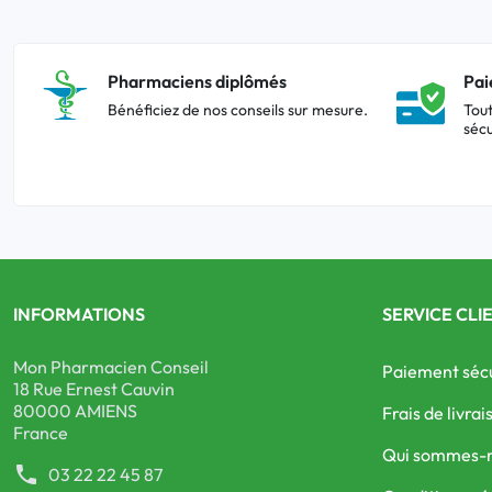
Pharmaciens diplômés
Pai
Bénéficiez de nos conseils sur mesure.
Tout
sécu
INFORMATIONS
SERVICE CLI
Mon Pharmacien Conseil
Paiement séc
18 Rue Ernest Cauvin
80000 AMIENS
Frais de livrai
France
Qui sommes-
phone
03 22 22 45 87