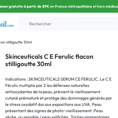
aison gratuite à partir de 89€
en France métropolitaine et hors médic
con stilligoutte 30ml
Skinceuticals C E Ferulic flacon
stilligoutte 30ml
Indications : SKINCEUTICALS SERUM CE FERULIC. Le C E
Férulic multiplie par 2 les défenses naturelles
antioxydantes de la peau, prévient le vieillissement
cutané prématuré et protège des dommages générés par
le stress oxydatif dus aux expositions aux UVA. Peau
présentant des signes de photo−vieillissement. Peau
sèche, ou sensible / peau relâchée. Taches pigmentaires