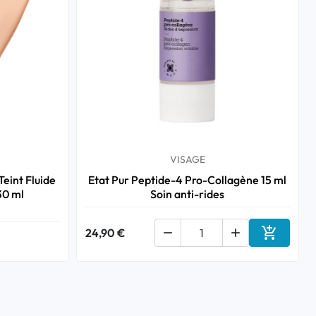
VISAGE
eint Fluide
Etat Pur Peptide-4 Pro-Collagène 15 ml
30 ml
Soin anti-rides

24,90 €


Ajouter a