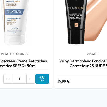
PEAUX MATURES
VISAGE
lascreen Crème Antitaches
Vichy Dermablend Fond de T
ectrice SPF50+ 50 ml
Correcteur 25 NUDE 



19,99 €
Ajouter au panier