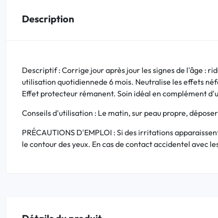
Description
Bucco-dentaire
Anti-Poux
Descriptif : Corrige jour après jour les signes de l'âge : 
Bébé
utilisation quotidiennede 6 mois. Neutralise les effets né
Effet protecteur rémanent. Soin idéal en complément d'un 
Homéopathie
Conseils d'utilisation : Le matin, sur peau propre, déposer
Divers
PRÉCAUTIONS D'EMPLOI : Si des irritations apparaissent d
le contour des yeux. En cas de contact accidentel avec les