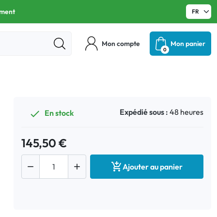
ament
Mon compte
Mon panier
0
Expédié sous :
48 heures
En stock

145,50 €



Ajouter au panier