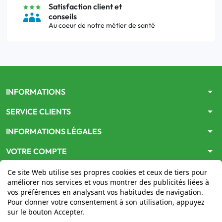
Satisfaction client et
conseils
Au coeur de notre métier de santé
arrow_drop_down
INFORMATIONS
arrow_drop_down
SERVICE CLIENTS
arrow_drop_down
INFORMATIONS LÉGALES
arrow_drop_down
VOTRE COMPTE
Ce site Web utilise ses propres cookies et ceux de tiers pour
améliorer nos services et vous montrer des publicités liées à
vos préférences en analysant vos habitudes de navigation.
Pour donner votre consentement à son utilisation, appuyez
sur le bouton Accepter.
Le site
www.mon-pharmacien-conseil.com
est
autorisé