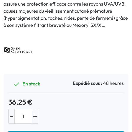
assure une protection efficace contre les rayons UVA/UVB,
causes majeures du vieillissement cutané prématuré
Bucco-dentaire
(hyperpigmentation, taches, rides, perte de fermeté) grâce
à son système filtrant breveté au Mexoryl SX/XL.
Anti-Poux
Bébé
Homéopathie
Divers
Expédié sous :
48 heures
En stock

36,25 €

