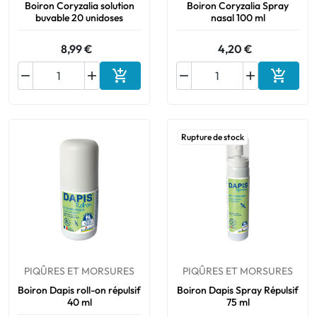
Boiron Coryzalia solution
Boiron Coryzalia Spray
buvable 20 unidoses
nasal 100 ml
8,99 €
4,20 €






Ajouter au panier
Ajouter
Rupture de stock
PIQÛRES ET MORSURES
PIQÛRES ET MORSURES
Boiron Dapis roll-on répulsif
Boiron Dapis Spray Répulsif
40 ml
75 ml