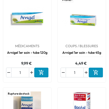
Bucco-dentaire
Anti-Poux
Bébé
MÉDICAMENTS
COUPS / BLESSURES
Homéopathie
Arnigel 1er soin - tube 120g
Arnigel 1er soin - tube 45g
Divers
9,99 €
4,49 €






Ajouter au panier
Ajouter
Rupture de stock