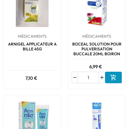
MÉDICAMENTS
MÉDICAMENTS
ARNIGEL APPLICATEUR A
BOCEAL SOLUTION POUR
BILLE 45G
PULVERISATION
BUCCALE 20ML BOIRON
6,99 €



7,10 €
Ajouter