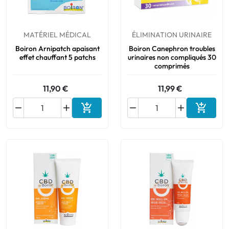
MATÉRIEL MÉDICAL
ÉLIMINATION URINAIRE
Boiron Arnipatch apaisant
Boiron Canephron troubles
effet chauffant 5 patchs
urinaires non compliqués 30
comprimés
11,90 €
11,99 €






Ajouter au panier
Ajouter