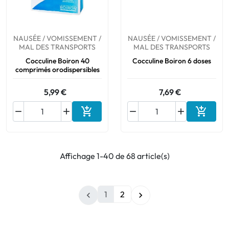
NAUSÉE / VOMISSEMENT /
NAUSÉE / VOMISSEMENT /
MAL DES TRANSPORTS
MAL DES TRANSPORTS
Cocculine Boiron 40
Cocculine Boiron 6 doses
comprimés orodispersibles
5,99 €
7,69 €






Ajouter au panier
Ajouter
Affichage 1-40 de 68 article(s)
1
2

