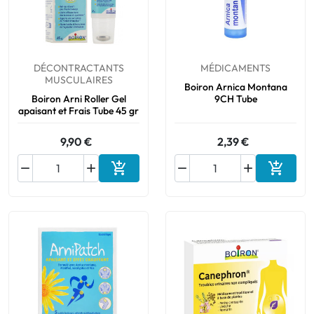
DÉCONTRACTANTS
MÉDICAMENTS
MUSCULAIRES
Boiron Arnica Montana
Boiron Arni Roller Gel
9CH Tube
apaisant et Frais Tube 45 gr
9,90 €
2,39 €






Ajouter au panier
Ajouter