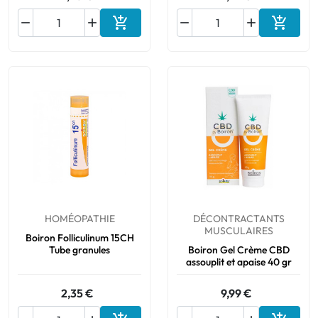






Ajouter au panier
Ajouter
HOMÉOPATHIE
DÉCONTRACTANTS
MUSCULAIRES
Boiron Folliculinum 15CH
Tube granules
Boiron Gel Crème CBD
assouplit et apaise 40 gr
2,35 €
9,99 €