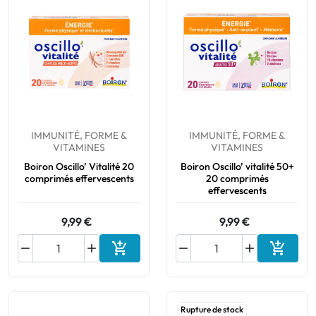
IMMUNITÉ, FORME &
IMMUNITÉ, FORME &
VITAMINES
VITAMINES
Boiron Oscillo’ Vitalité 20
Boiron Oscillo’ vitalité 50+
comprimés effervescents
20 comprimés
effervescents
9,99 €
9,99 €






Ajouter au panier
Ajouter
Rupture de stock