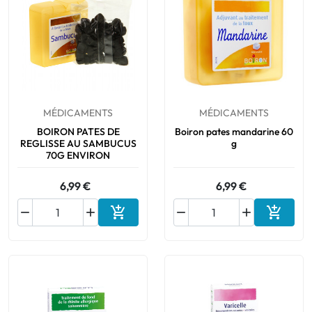
MÉDICAMENTS
MÉDICAMENTS
BOIRON PATES DE
Boiron pates mandarine 60
REGLISSE AU SAMBUCUS
g
70G ENVIRON
6,99 €
6,99 €






Ajouter au panier
Ajouter