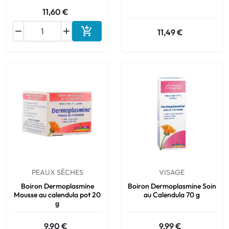
11,60 €



11,49 €
Ajouter au panier
PEAUX SÈCHES
VISAGE
Boiron Dermoplasmine
Boiron Dermoplasmine Soin
Mousse au calendula pot 20
au Calendula 70 g
g
9,90 €
9,99 €