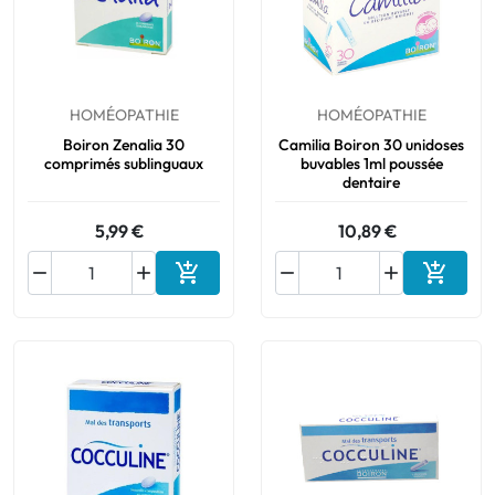
HOMÉOPATHIE
HOMÉOPATHIE
Boiron Zenalia 30
Camilia Boiron 30 unidoses
comprimés sublinguaux
buvables 1ml poussée
dentaire
5,99 €
10,89 €






Ajouter au panier
Ajouter