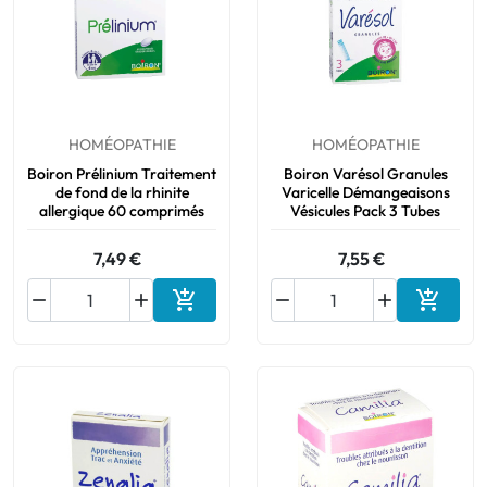
HOMÉOPATHIE
HOMÉOPATHIE
Boiron Prélinium Traitement
Boiron Varésol Granules
de fond de la rhinite
Varicelle Démangeaisons
allergique 60 comprimés
Vésicules Pack 3 Tubes
7,49 €
7,55 €






Ajouter au panier
Ajouter