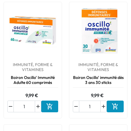
IMMUNITÉ, FORME &
IMMUNITÉ, FORME &
VITAMINES
VITAMINES
Boiron Oscillo’ Immunité
Boiron Oscillo’ immunité dès
Adulte 60 comprimés
3 ans 30 sticks
9,99 €
9,99 €






Ajouter au panier
Ajouter