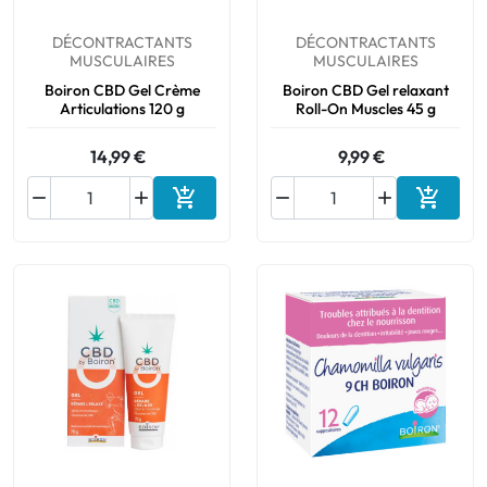
DÉCONTRACTANTS
DÉCONTRACTANTS
MUSCULAIRES
MUSCULAIRES
Boiron CBD Gel Crème
Boiron CBD Gel relaxant
Articulations 120 g
Roll-On Muscles 45 g
14,99 €
9,99 €






Ajouter au panier
Ajouter