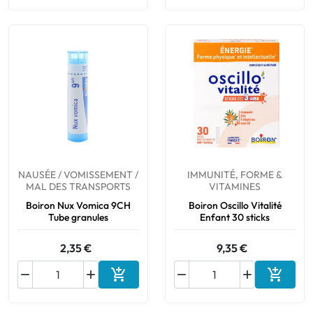
NAUSÉE / VOMISSEMENT /
IMMUNITÉ, FORME &
MAL DES TRANSPORTS
VITAMINES
Boiron Nux Vomica 9CH
Boiron Oscillo Vitalité
Tube granules
Enfant 30 sticks
2,35 €
9,35 €






Ajouter au panier
Ajouter