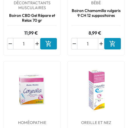
DÉCONTRACTANTS
BÉBÉ
MUSCULAIRES
Boiron Chamomilla vulgaris
Boiron CBD Gel Répare et
9 CH 12 suppositoires
Relax 70 gr
11,99 €
8,99 €






Ajouter au panier
Ajouter
HOMÉOPATHIE
OREILLE ET NEZ