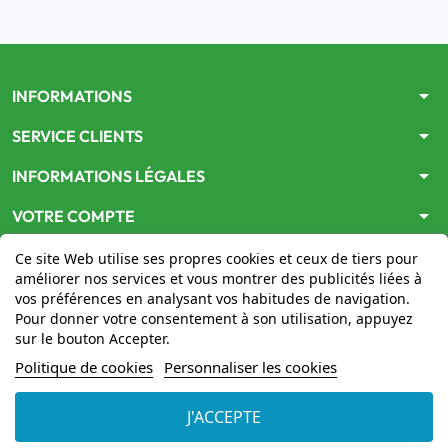
arrow_drop_down
INFORMATIONS
arrow_drop_down
SERVICE CLIENTS
arrow_drop_down
INFORMATIONS LÉGALES
arrow_drop_down
VOTRE COMPTE
Ce site Web utilise ses propres cookies et ceux de tiers pour
améliorer nos services et vous montrer des publicités liées à
vos préférences en analysant vos habitudes de navigation.
Pour donner votre consentement à son utilisation, appuyez
sur le bouton Accepter.
Le site
www.mon-pharmacien-conseil.com
est
autorisé
Politique de cookies
Personnaliser les cookies
par le Ministère de la Santé
pour la vente en ligne de
médicaments. Vérifiez-le en cliquant
ici
J'ACCEPTE