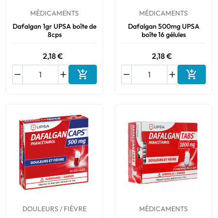
MÉDICAMENTS
MÉDICAMENTS
Bucco-dentaire
Dafalgan 1gr UPSA boîte de
Dafalgan 500mg UPSA
8cps
boîte 16 gélules
Anti-Poux
2,18 €
2,18 €
Bébé






Ajouter au panier
Ajouter
Homéopathie
Divers
DOULEURS / FIÈVRE
MÉDICAMENTS