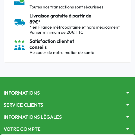
Toutes nos transactions sont sécurisées
Livraison gratuite à partir de
89€*
* en France métropolitaine et hors médicament
Panier minimum de 20€ TTC
Satisfaction client et
conseils
Au coeur de notre métier de santé
arrow_drop_down
INFORMATIONS
arrow_drop_down
SERVICE CLIENTS
arrow_drop_down
INFORMATIONS LÉGALES
arrow_drop_down
VOTRE COMPTE