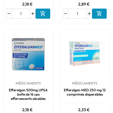
2,18 €
2,89 €






Ajouter au panier
Ajouter
MÉDICAMENTS
MÉDICAMENTS
Efferalgan 500mg UPSA
Efferalgan MED 250 mg 12
boîte de 16 cps
comprimés dispersibles
effervescents sécables
2,18 €
2,33 €