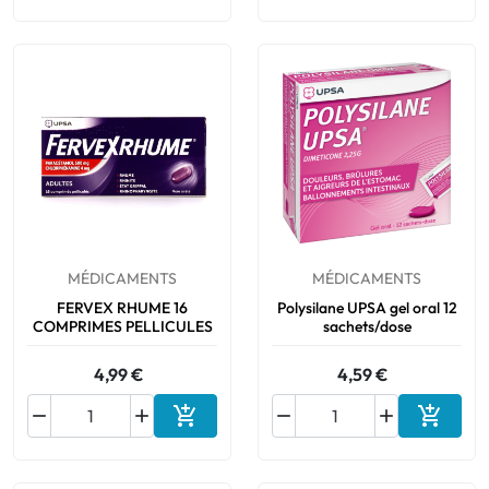
MÉDICAMENTS
MÉDICAMENTS
FERVEX RHUME 16
Polysilane UPSA gel oral 12
COMPRIMES PELLICULES
sachets/dose
4,99 €
4,59 €






Ajouter au panier
Ajouter