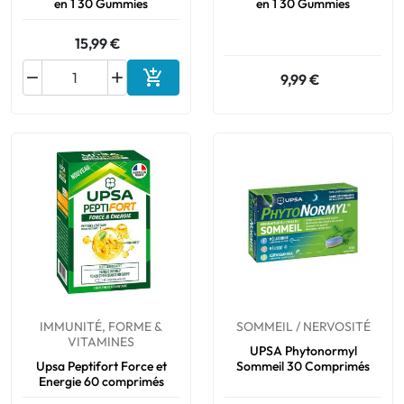
en 1 30 Gummies
en 1 30 Gummies
15,99 €



9,99 €
Ajouter au panier
IMMUNITÉ, FORME &
SOMMEIL / NERVOSITÉ
VITAMINES
UPSA Phytonormyl
Upsa Peptifort Force et
Sommeil 30 Comprimés
Energie 60 comprimés