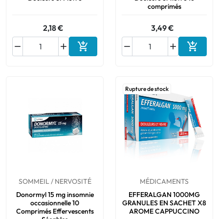
comprimés
2,18 €
3,49 €






Ajouter au panier
Ajouter
Rupture de stock
SOMMEIL / NERVOSITÉ
MÉDICAMENTS
Donormyl 15 mg insomnie
EFFERALGAN 1000MG
occasionnelle 10
GRANULES EN SACHET X8
Comprimés Effervescents
AROME CAPPUCCINO