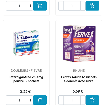






Ajouter au panier
Ajouter
DOULEURS / FIÈVRE
RHUME
EfferalganMed 250 mg
Fervex Adulte 12 sachets
poudre 12 sachets
Granulés avec sucre
2,33 €
6,69 €






Ajouter au panier
Ajouter