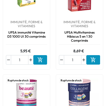
IMMUNITÉ, FORME &
IMMUNITÉ, FORME &
VITAMINES
VITAMINES
UPSA immunité Vitamine
UPSA Multivitamines
D3 1000 UI 30 comprimés
Hibiscus 5 en 1 30
Comprimés
5,95 €
8,69 €






Ajouter au panier
Ajouter
Rupture de stock
Rupture de stock