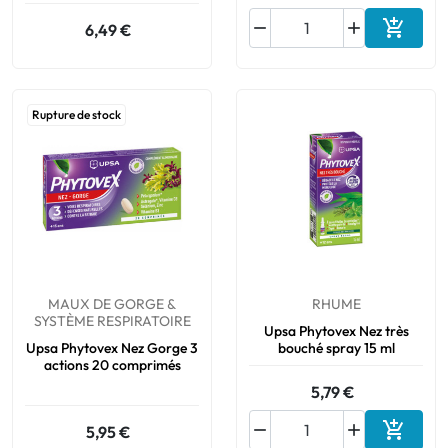



6,49 €
Ajouter
Rupture de stock
MAUX DE GORGE &
RHUME
SYSTÈME RESPIRATOIRE
Upsa Phytovex Nez très
Upsa Phytovex Nez Gorge 3
bouché spray 15 ml
actions 20 comprimés
5,79 €



5,95 €
Ajouter