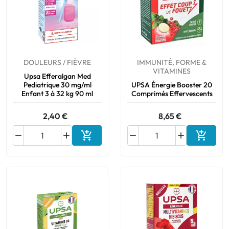
DOULEURS / FIÈVRE
IMMUNITÉ, FORME &
VITAMINES
Upsa Efferalgan Med
Pediatrique 30 mg/ml
UPSA Énergie Booster 20
Enfant 3 à 32 kg 90 ml
Comprimés Effervescents
2,40 €
8,65 €






Ajouter au panier
Ajouter