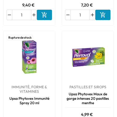
9,40 €
7,20 €






Ajouter au panier
Ajouter
Rupture de stock
IMMUNITÉ, FORME &
PASTILLES ET SIROPS
VITAMINES
Upsa Phytovex Maux de
Upsa Phytovex Immunité
gorge intenses 20 pastilles
Spray 20 ml
menthe
4,99 €