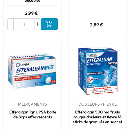
Sécables
2,99 €



2,89 €
Ajouter au panier
MÉDICAMENTS
DOULEURS / FIÈVRE
Efferalgan 1gr UPSA boîte
Efferalgan 500 mg fruits
de 8cps effervescents
rouges douleurs et fièvre 16
sticks de granulés en sachet