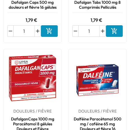
Dafalgan Caps 500 mg
Dafalgan Tabs 1000 mg 8
douleurs et fièvre 16 gélules
Comprimés Pelliculés
1,79 €
1,79 €






Ajouter au panier
Ajouter
DOULEURS / FIÈVRE
DOULEURS / FIÈVRE
DafalganCaps 1000 mg
Dalféine Paracétamol 500
Paracétamol 8 gélules
mg / caféine 65 mg
Douleurs et Fièvre
Douleurs et fièvre 16