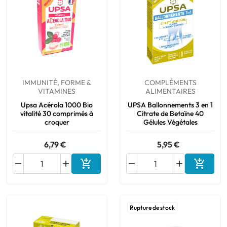
IMMUNITÉ, FORME &
COMPLÉMENTS
VITAMINES
ALIMENTAIRES
Upsa Acérola 1000 Bio
UPSA Ballonnements 3 en 1
vitalité 30 comprimés à
Citrate de Betaïne 40
croquer
Gélules Végétales
6,79 €
5,95 €






Ajouter au panier
Ajouter
Rupture de stock