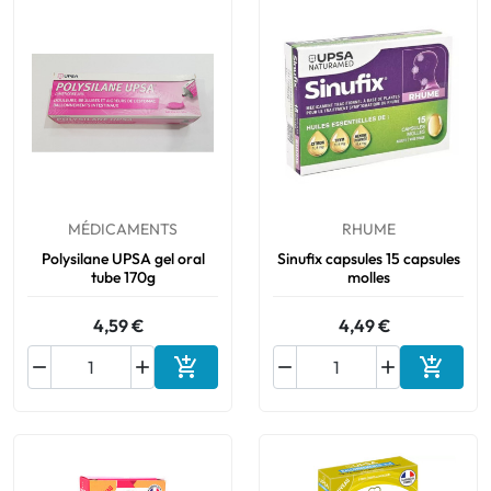
MÉDICAMENTS
RHUME
Polysilane UPSA gel oral
Sinufix capsules 15 capsules
tube 170g
molles
4,59 €
4,49 €






Ajouter au panier
Ajouter