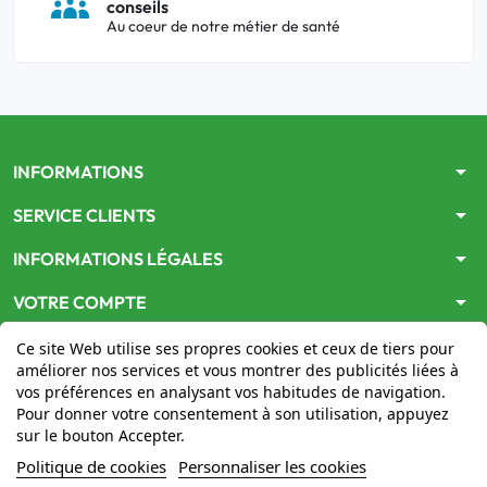
conseils
Au coeur de notre métier de santé
arrow_drop_down
INFORMATIONS
arrow_drop_down
SERVICE CLIENTS
arrow_drop_down
INFORMATIONS LÉGALES
arrow_drop_down
VOTRE COMPTE
Ce site Web utilise ses propres cookies et ceux de tiers pour
améliorer nos services et vous montrer des publicités liées à
vos préférences en analysant vos habitudes de navigation.
Pour donner votre consentement à son utilisation, appuyez
sur le bouton Accepter.
Le site
www.mon-pharmacien-conseil.com
est
autorisé
Politique de cookies
Personnaliser les cookies
par le Ministère de la Santé
pour la vente en ligne de