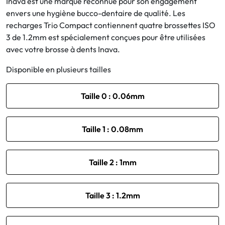
Inava est une marque reconnue pour son engagement
envers une hygiène bucco-dentaire de qualité. Les
Bucco-dentaire
recharges Trio Compact contiennent quatre brossettes ISO
3 de 1.2mm est spécialement conçues pour être utilisées
Anti-Poux
avec votre brosse à dents Inava.
Disponible en plusieurs tailles
Bébé
Taille 0 : 0.06mm
Homéopathie
Divers
Taille 1 : 0.08mm
Taille 2 : 1mm
Taille 3 : 1.2mm