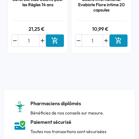
les Règles 14 ans
Evabiote Flore intime 20
capsules
21,25 €
10,99 €






Ajouter au panier
Ajouter a
Pharmaciens diplômés
Bénéficiez de nos conseils sur mesure.
Paiement sécurisé
Toutes nos transactions sont sécurisées