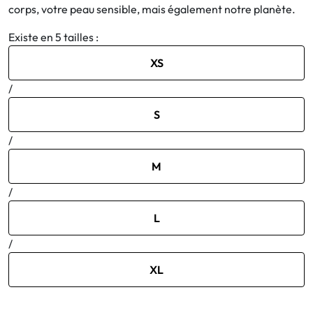
corps, votre peau sensible, mais également notre planète.
Bucco-dentaire
Existe en 5 tailles :
XS
Anti-Poux
/
Bébé
S
Homéopathie
/
M
Divers
/
L
/
XL