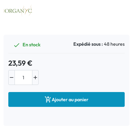
Expédié sous :
48 heures
En stock

23,59 €



Ajouter au panier