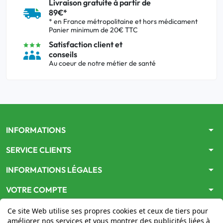
Livraison gratuite à partir de
89€*
* en France métropolitaine et hors médicament
Panier minimum de 20€ TTC
Satisfaction client et
conseils
Au coeur de notre métier de santé
arrow_drop_down
INFORMATIONS
arrow_drop_down
SERVICE CLIENTS
arrow_drop_down
INFORMATIONS LÉGALES
arrow_drop_down
VOTRE COMPTE
Ce site Web utilise ses propres cookies et ceux de tiers pour
améliorer nos services et vous montrer des publicités liées à