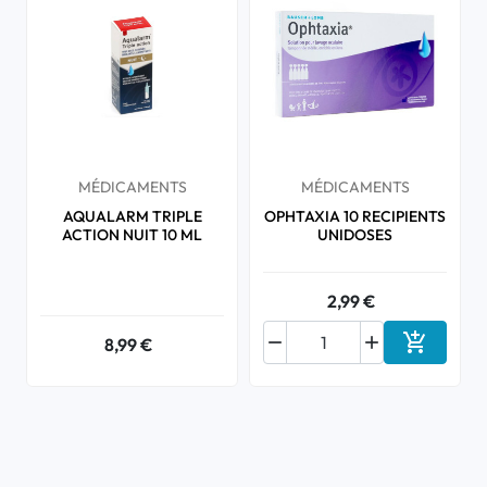
MÉDICAMENTS
MÉDICAMENTS
AQUALARM TRIPLE
OPHTAXIA 10 RECIPIENTS
ACTION NUIT 10 ML
UNIDOSES
2,99 €



8,99 €
Ajouter a