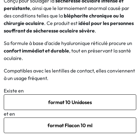
Conçu pour soulager la
sécheresse oculaire intense et
persistante
, ainsi que le larmoiement anormal causé par
Bucco-dentaire
des conditions telles que la
blépharite chronique ou la
chirurgie oculaire
. Ce produit est
idéal pour les personnes
Anti-Poux
souffrant de sécheresse oculaire sévère
.
Sa formule à base d'acide hyaluronique réticulé procure un
Bébé
confort immédiat et durable
, tout en préservant la santé
oculaire.
Homéopathie
Compatibles avec les lentilles de contact, elles conviennent
Divers
à un usage fréquent.
Existe en
format 10 Unidoses
et en
format Flacon 10 ml