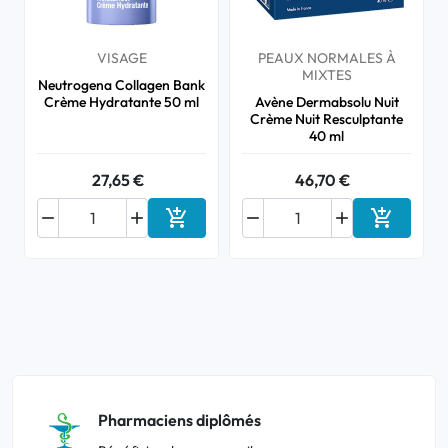
VISAGE
PEAUX NORMALES À
MIXTES
Neutrogena Collagen Bank
Crème Hydratante 50 ml
Avène Dermabsolu Nuit
Crème Nuit Resculptante
40 ml
27,65 €
46,70 €






Ajouter au panier
Ajouter a
Pharmaciens diplômés