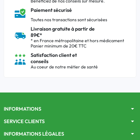
Bénéficiez de nos conseils sur mesure.
Paiement sécurisé
Toutes nos transactions sont sécurisées
Livraison gratuite à partir de
89€*
* en France métropolitaine et hors médicament
Panier minimum de 20€ TTC
Satisfaction client et
conseils
Au coeur de notre métier de santé
arrow_drop_down
INFORMATIONS
arrow_drop_down
SERVICE CLIENTS
arrow_drop_down
INFORMATIONS LÉGALES