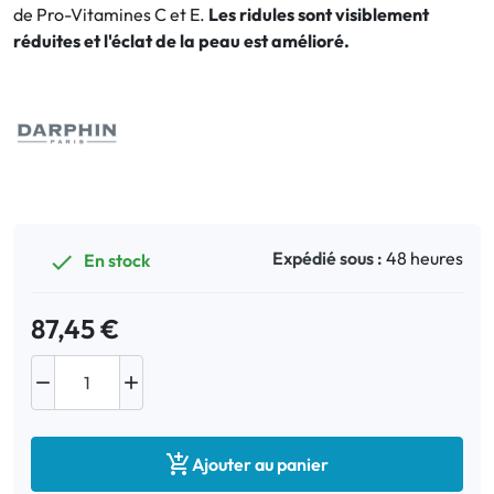
de Pro-Vitamines C et E.
Les ridules sont visiblement
réduites et l'éclat de la peau est amélioré.
Bucco-dentaire
Anti-Poux
Bébé
Homéopathie
Expédié sous :
48 heures
En stock

Divers
87,45 €



Ajouter au panier