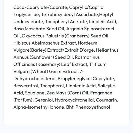
Coco-Caprylate/Caprate, Caprylic/Capric
Triglyceride, Tetrahexyldecyl Ascorbate,Heptyl
Undecylenate, Tocopheryl Acetate, Linoleic Acid,
Rosa Moschata Seed Oil, Argania Spinosakernel
Oil, Oxycoccus Palustris (Cranberry) Seed Oil,
Hibiscus Abelmoschus Extract, Hordeum
Vulgare(Barley) Extract\Extrait D'orge, Helianthus
Annuus (Sunflower) Seed Oil, Rosmarinus
Officinalis (Rosemary) Leaf Extract, Triticum
Vulgare (Wheat) Germ Extract, 7-
Dehydrocholesterol, Propyleneglycol Caprylate,
Resveratrol, Tocopherol, Linolenic Acid, Salicylic
Acid, Squalane, Zea Mays (Corn) Oil, Fragrance
(Parfum), Geraniol, Hydroxycitronellal, Coumarin,
Alpha-Isomethyl Ionone, Bht, Phenoxyethanol